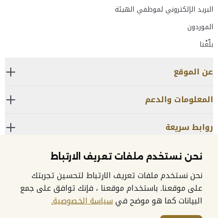
البريد الإلكتروني لموظفي الهيئة
الموردون
بلِّغْنا
عن الموقع
المعلومات والدعم
روابط سريعة
نحن نستخدم ملفات تعريف الارتباط
مركز الاتصال:
600525524
نحن نستخدم ملفات تعريف الارتباط لتحسين تجربتك
على موقعنا. باستخدام موقعنا ، فإنك توافق على جمع
البيانات كما هو موضح في
سياسة الخصوصية.
© 2026 الهيئة الاتحادية للموارد البشرية الحكومية. جميع الحقوق محفوظة.