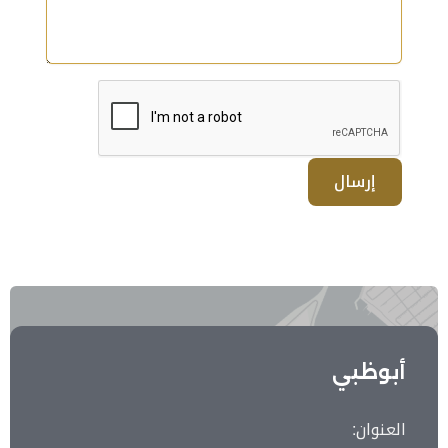
إرسال
أبوظبي
العنوان: